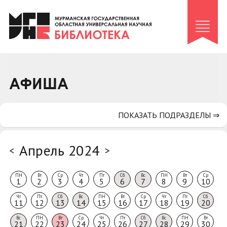
Клуб «Гиря и сельдерей»
Клуб «Семейный архив»
Клуб гидов
Коллегам
АФИША
Контакты
ПОКАЗАТЬ ПОДРАЗДЕЛЫ ⇒
Апрель 2024
<
>
ПН
Вт
Ср
Чт
Пт
Сб
Вс
ПН
Вт
Ср
1
2
3
4
5
6
7
8
9
10
Чт
Пт
Сб
Вс
ПН
Вт
Ср
Чт
Пт
Сб
11
12
13
14
15
16
17
18
19
20
Вс
ПН
Вт
Ср
Чт
Пт
Сб
Вс
ПН
Вт
21
22
23
24
25
26
27
28
29
30