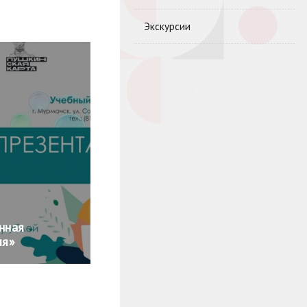
Экскурсии
нная
ля»