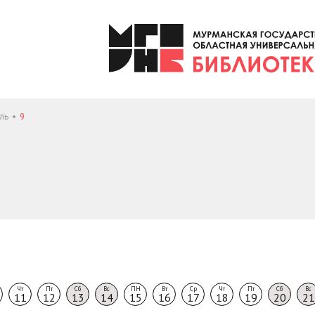
ль
9
Чт
Пт
Сб
Вс
ПН
Вт
Ср
Чт
Пт
Сб
Вс
11
12
13
14
15
16
17
18
19
20
21