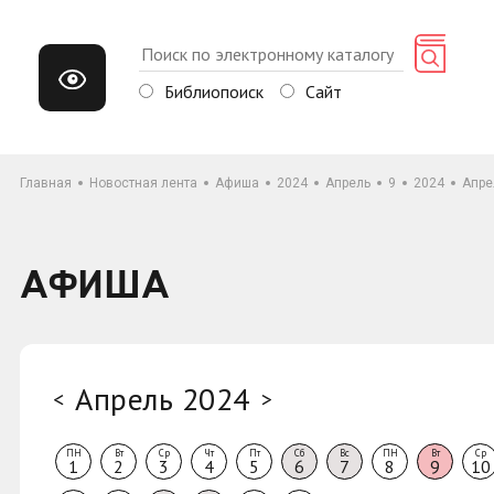
Библиопоиск
Сайт
Главная
Новостная лента
Афиша
2024
Апрель
9
2024
Апре
АФИША
Апрель 2024
<
>
ПН
Вт
Ср
Чт
Пт
Сб
Вс
ПН
Вт
Ср
1
2
3
4
5
6
7
8
9
10