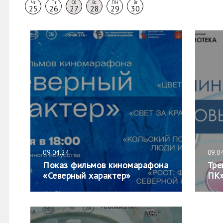
Чт
Пт
Сб
Вс
ПН
Вт
25
26
27
28
29
30
09.04.24
09.0
Показ фильмов киномарафона
Тре
«Северный характер»
ПК