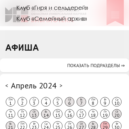
Клуб «Гиря и сельдерей»
Клуб «Семейный архив»
Клуб гидов
Коллегам
АФИША
Контакты
ПОКАЗАТЬ ПОДРАЗДЕЛЫ ⇒
Апрель 2024
<
>
ПН
Вт
Ср
Чт
Пт
Сб
Вс
ПН
Вт
Ср
1
2
3
4
5
6
7
8
9
10
Чт
Пт
Сб
Вс
ПН
Вт
Ср
Чт
Пт
Сб
11
12
13
14
15
16
17
18
19
20
Вс
ПН
Вт
Ср
Чт
Пт
Сб
Вс
ПН
Вт
21
22
23
24
25
26
27
28
29
30