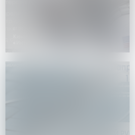
07.04.24
Кинозал «21А». Показ фильма
«Интерстеллар»