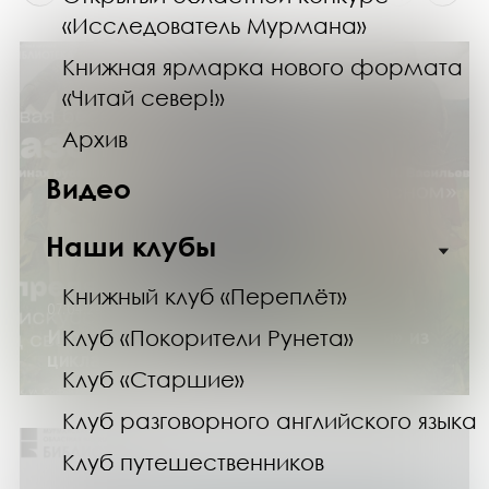
«Исследователь Мурмана»
Книжная ярмарка нового формата
«Читай север!»
Архив
Видео
Наши клубы
Книжный клуб «Переплёт»
07.04.24
Игровая беседа «Сказочные богатыри» из
Клуб «Покорители Рунета»
цикла «С мамой о прекрасном»
Клуб «Старшие»
Клуб разговорного английского языка
Клуб путешественников