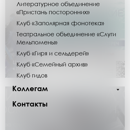
Литературное объединение
«Пристань посторонних»
Клуб «Заполярная фонотека»
Театральное объединение «Слуги
Мельпомены»
Клуб «Гиря и сельдерей»
07.04.24
Цикл встреч «Фантастические миры»:
Клуб «Семейный архив»
«Первый контакт – 2»
Клуб гидов
Коллегам
Контакты