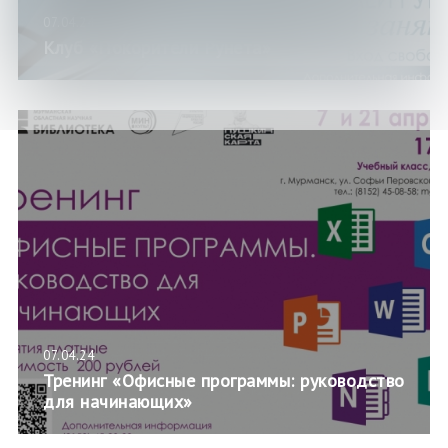
07.04.24
Клуб «Покорители Рунета»
07.04.24
Тренинг «Офисные программы: руководство
для начинающих»