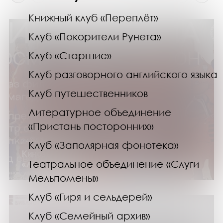
Книжный клуб «Переплёт»
Клуб «Покорители Рунета»
Клуб «Старшие»
Клуб разговорного английского языка
Клуб путешественников
Литературное объединение
«Пристань посторонних»
14.04.24
Клуб «Заполярная фонотека»
Кинозал «21А». Показ фильма
Театральное объединение «Слуги
«Армагеддон»
Мельпомены»
Клуб «Гиря и сельдерей»
Клуб «Семейный архив»