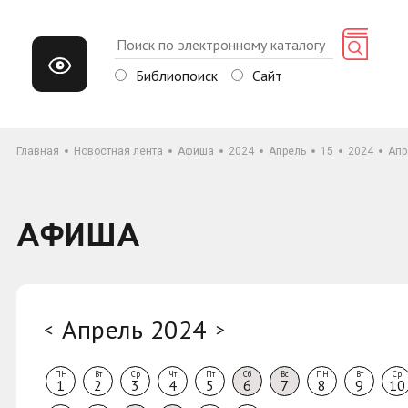
Библиопоиск
Сайт
Главная
Новостная лента
Афиша
2024
Апрель
15
2024
Апр
АФИША
Апрель 2024
<
>
ПН
Вт
Ср
Чт
Пт
Сб
Вс
ПН
Вт
Ср
1
2
3
4
5
6
7
8
9
10