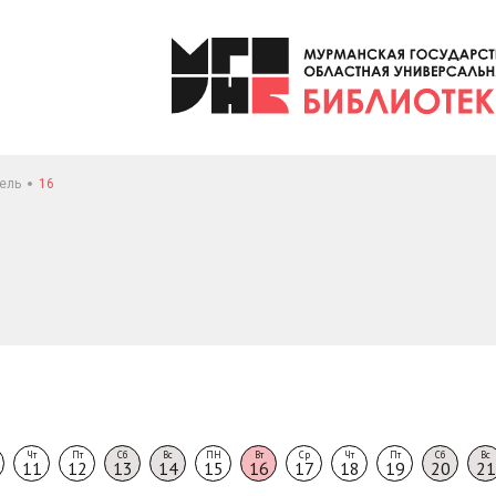
ель
16
Чт
Пт
Сб
Вс
ПН
Вт
Ср
Чт
Пт
Сб
Вс
11
12
13
14
15
16
17
18
19
20
21