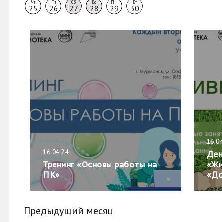
Чт
Пт
Сб
Вс
ПН
Вт
25
26
27
28
29
30
16.0
16.04.24
Ден
Тренинг «Основы работы на
«Жи
ПК»
«До
Предыдущий месяц