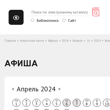
Библиопоиск
Сайт
Главная
Новостная лента
Афиша
2024
Апрель
16
2024
Апр
АФИША
Апрель 2024
<
>
ПН
Вт
Ср
Чт
Пт
Сб
Вс
ПН
Вт
Ср
1
2
3
4
5
6
7
8
9
10