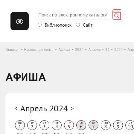
Библиопоиск
Сайт
Главная
Новостная лента
Афиша
2024
Апрель
22
2024
Апр
АФИША
Апрель 2024
<
>
ПН
Вт
Ср
Чт
Пт
Сб
Вс
ПН
Вт
Ср
1
2
3
4
5
6
7
8
9
10