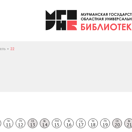
ель
22
Чт
Пт
Сб
Вс
ПН
Вт
Ср
Чт
Пт
Сб
Вс
11
12
13
14
15
16
17
18
19
20
21