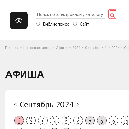
Библиопоиск
Сайт
Главная
Новостная лента
Афиша
2024
Сентябрь
1
2024
Се
АФИША
Сентябрь 2024
<
>
Вс
ПН
Вт
Ср
Чт
Пт
Сб
Вс
ПН
Вт
1
2
3
4
5
6
7
8
9
10