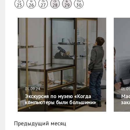
Ср
Чт
Пт
Сб
Вс
ПН
25
26
27
28
29
30
01.09.24
01.0
Экскурсия по музею «Когда
Мас
компьютеры были большими»
зак
Предыдущий месяц