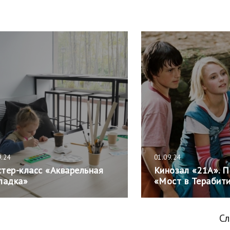
9.24
01.09.24
тер-класс «Акварельная
Кинозал «21А». 
ладка»
«Мост в Терабит
С