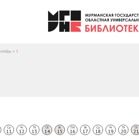
нтябрь
1
Ср
Чт
Пт
Сб
Вс
ПН
Вт
Ср
Чт
Пт
Сб
11
12
13
14
15
16
17
18
19
20
21