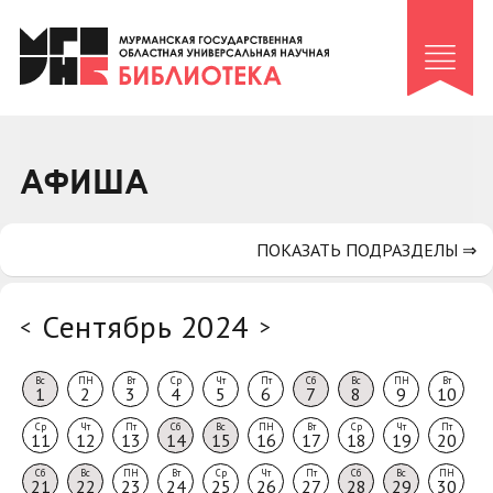
Клуб «Гиря и сельдерей»
Клуб «Семейный архив»
Клуб гидов
Коллегам
АФИША
Контакты
ПОКАЗАТЬ ПОДРАЗДЕЛЫ ⇒
Сентябрь 2024
<
>
Вс
ПН
Вт
Ср
Чт
Пт
Сб
Вс
ПН
Вт
1
2
3
4
5
6
7
8
9
10
Ср
Чт
Пт
Сб
Вс
ПН
Вт
Ср
Чт
Пт
11
12
13
14
15
16
17
18
19
20
Сб
Вс
ПН
Вт
Ср
Чт
Пт
Сб
Вс
ПН
21
22
23
24
25
26
27
28
29
30