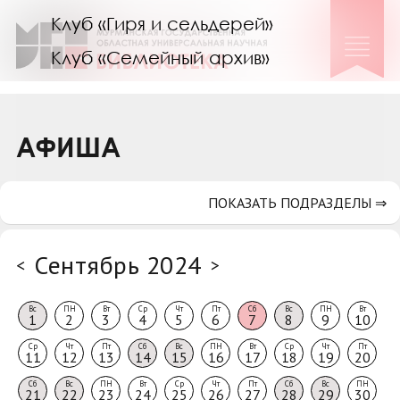
Клуб «Гиря и сельдерей»
Клуб «Семейный архив»
Клуб гидов
Коллегам
АФИША
Контакты
ПОКАЗАТЬ ПОДРАЗДЕЛЫ ⇒
Сентябрь 2024
<
>
Вс
ПН
Вт
Ср
Чт
Пт
Сб
Вс
ПН
Вт
1
2
3
4
5
6
7
8
9
10
Ср
Чт
Пт
Сб
Вс
ПН
Вт
Ср
Чт
Пт
11
12
13
14
15
16
17
18
19
20
Сб
Вс
ПН
Вт
Ср
Чт
Пт
Сб
Вс
ПН
21
22
23
24
25
26
27
28
29
30