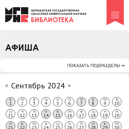
Клуб «Гиря и сельдерей»
Клуб «Семейный архив»
Клуб гидов
Коллегам
АФИША
Контакты
ПОКАЗАТЬ ПОДРАЗДЕЛЫ ⇒
Сентябрь 2024
<
>
Вс
ПН
Вт
Ср
Чт
Пт
Сб
Вс
ПН
Вт
1
2
3
4
5
6
7
8
9
10
Ср
Чт
Пт
Сб
Вс
ПН
Вт
Ср
Чт
Пт
11
12
13
14
15
16
17
18
19
20
Сб
Вс
ПН
Вт
Ср
Чт
Пт
Сб
Вс
ПН
21
22
23
24
25
26
27
28
29
30