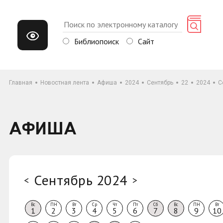
Библиопоиск
Сайт
Главная
Новостная лента
Афиша
2024
Сентябрь
22
2024
С
АФИША
Сентябрь 2024
<
>
Вс
ПН
Вт
Ср
Чт
Пт
Сб
Вс
ПН
Вт
1
2
3
4
5
6
7
8
9
10