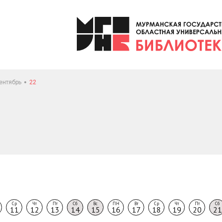
ентябрь
22
Ср
Чт
Пт
Сб
Вс
ПН
Вт
Ср
Чт
Пт
Сб
11
12
13
14
15
16
17
18
19
20
21