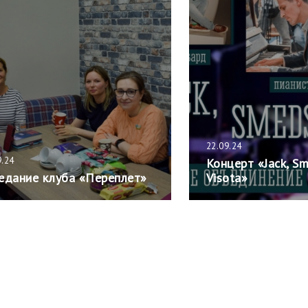
22.09.24
9.24
Концерт «Jack, S
едание клуба «Переплет»
Visota»