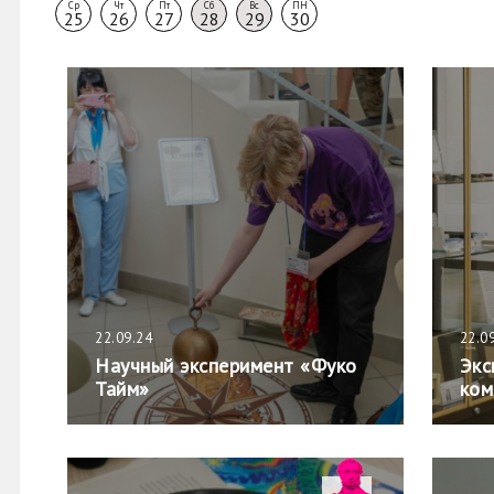
Ср
Чт
Пт
Сб
Вс
ПН
25
26
27
28
29
30
22.09.24
22.0
Научный эксперимент «Фуко
Экс
Тайм»
ком