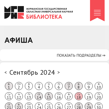
Клуб «Гиря и сельдерей»
Клуб «Семейный архив»
Клуб гидов
Коллегам
АФИША
Контакты
ПОКАЗАТЬ ПОДРАЗДЕЛЫ ⇒
Сентябрь 2024
<
>
Вс
ПН
Вт
Ср
Чт
Пт
Сб
Вс
ПН
Вт
1
2
3
4
5
6
7
8
9
10
Ср
Чт
Пт
Сб
Вс
ПН
Вт
Ср
Чт
Пт
11
12
13
14
15
16
17
18
19
20
Сб
Вс
ПН
Вт
Ср
Чт
Пт
Сб
Вс
ПН
21
22
23
24
25
26
27
28
29
30