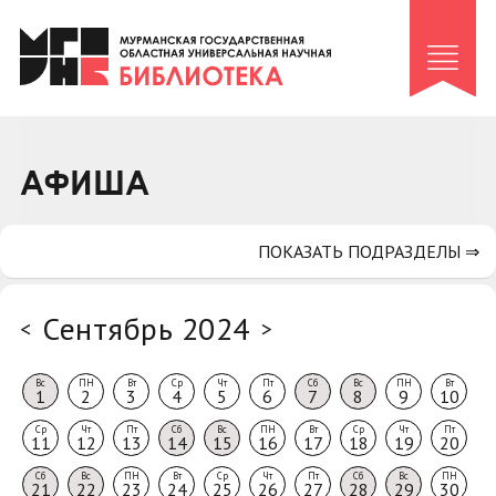
Клуб «Гиря и сельдерей»
Клуб «Семейный архив»
Клуб гидов
Коллегам
АФИША
Контакты
ПОКАЗАТЬ ПОДРАЗДЕЛЫ ⇒
Сентябрь 2024
<
>
Вс
ПН
Вт
Ср
Чт
Пт
Сб
Вс
ПН
Вт
1
2
3
4
5
6
7
8
9
10
Ср
Чт
Пт
Сб
Вс
ПН
Вт
Ср
Чт
Пт
11
12
13
14
15
16
17
18
19
20
Сб
Вс
ПН
Вт
Ср
Чт
Пт
Сб
Вс
ПН
21
22
23
24
25
26
27
28
29
30