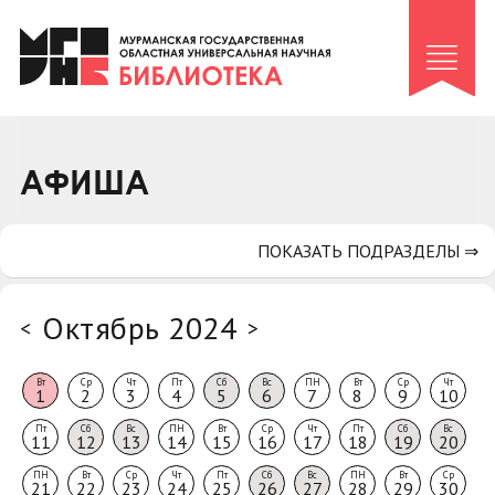
Клуб «Гиря и сельдерей»
Клуб «Семейный архив»
Клуб гидов
Коллегам
АФИША
Контакты
ПОКАЗАТЬ ПОДРАЗДЕЛЫ ⇒
Октябрь 2024
<
>
Вт
Ср
Чт
Пт
Сб
Вс
ПН
Вт
Ср
Чт
1
2
3
4
5
6
7
8
9
10
Пт
Сб
Вс
ПН
Вт
Ср
Чт
Пт
Сб
Вс
11
12
13
14
15
16
17
18
19
20
ПН
Вт
Ср
Чт
Пт
Сб
Вс
ПН
Вт
Ср
21
22
23
24
25
26
27
28
29
30