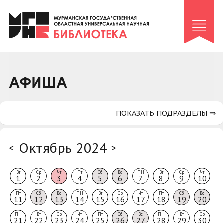
Клуб «Гиря и сельдерей»
Клуб «Семейный архив»
Клуб гидов
Коллегам
АФИША
Контакты
ПОКАЗАТЬ ПОДРАЗДЕЛЫ ⇒
Октябрь 2024
<
>
Вт
Ср
Чт
Пт
Сб
Вс
ПН
Вт
Ср
Чт
1
2
3
4
5
6
7
8
9
10
Пт
Сб
Вс
ПН
Вт
Ср
Чт
Пт
Сб
Вс
11
12
13
14
15
16
17
18
19
20
ПН
Вт
Ср
Чт
Пт
Сб
Вс
ПН
Вт
Ср
21
22
23
24
25
26
27
28
29
30