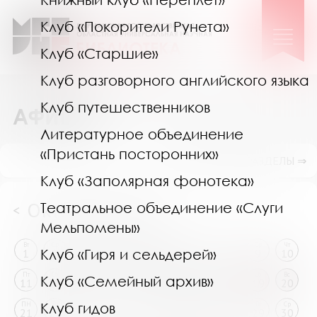
Клуб «Покорители Рунета»
Клуб «Старшие»
Клуб разговорного английского языка
Клуб путешественников
АФИША
Литературное объединение
«Пристань посторонних»
ПОКАЗАТЬ ПОДРАЗДЕЛЫ ⇒
Клуб «Заполярная фонотека»
Октябрь 2024
Театральное объединение «Слуги
<
>
Мельпомены»
Вт
Ср
Чт
Пт
Сб
Вс
ПН
Вт
Ср
Чт
Клуб «Гиря и сельдерей»
1
2
3
4
5
6
7
8
9
10
Пт
Сб
Вс
ПН
Вт
Ср
Чт
Пт
Сб
Вс
Клуб «Семейный архив»
11
12
13
14
15
16
17
18
19
20
Клуб гидов
ПН
Вт
Ср
Чт
Пт
Сб
Вс
ПН
Вт
Ср
21
22
23
24
25
26
27
28
29
30