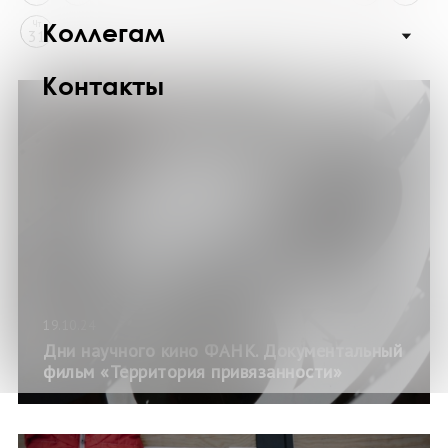
Коллегам
Чт
31
Контакты
19.10.24
Дни научного кино ФАНК. Документальный
фильм «Территория привязанности»