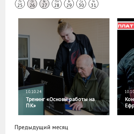
Пт
Сб
Вс
ПН
Вт
Ср
Чт
25
26
27
28
29
30
31
ПЛАТ
10.10.24
10.1
Тренинг «Основы работы на
Кон
ПК»
Ефр
Предыдущий месяц