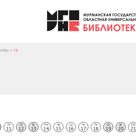
тябрь
10
Пт
Сб
Вс
ПН
Вт
Ср
Чт
Пт
Сб
Вс
ПН
11
12
13
14
15
16
17
18
19
20
21