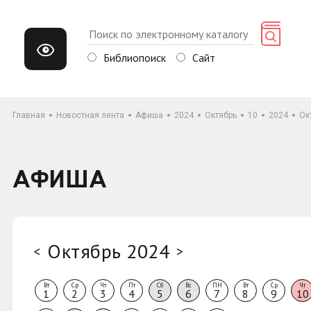
Библиопоиск
Сайт
Главная
Новостная лента
Афиша
2024
Октябрь
10
2024
Ок
АФИША
Октябрь 2024
<
>
Вт
Ср
Чт
Пт
Сб
Вс
ПН
Вт
Ср
Чт
1
2
3
4
5
6
7
8
9
10