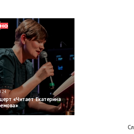
НО
0.24
церт «Читает Екатерина
емова»
С