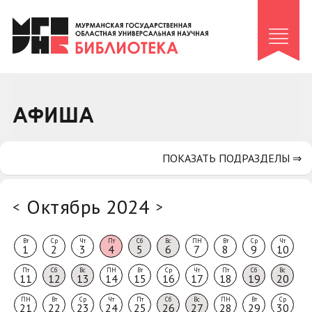
Клуб «Гиря и сельдерей»
Клуб «Семейный архив»
Клуб гидов
Коллегам
АФИША
Контакты
ПОКАЗАТЬ ПОДРАЗДЕЛЫ ⇒
Октябрь 2024
<
>
Вт
Ср
Чт
Пт
Сб
Вс
ПН
Вт
Ср
Чт
1
2
3
4
5
6
7
8
9
10
Пт
Сб
Вс
ПН
Вт
Ср
Чт
Пт
Сб
Вс
11
12
13
14
15
16
17
18
19
20
ПН
Вт
Ср
Чт
Пт
Сб
Вс
ПН
Вт
Ср
21
22
23
24
25
26
27
28
29
30