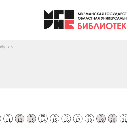
ябрь
5
Пт
Сб
Вс
ПН
Вт
Ср
Чт
Пт
Сб
Вс
ПН
11
12
13
14
15
16
17
18
19
20
21