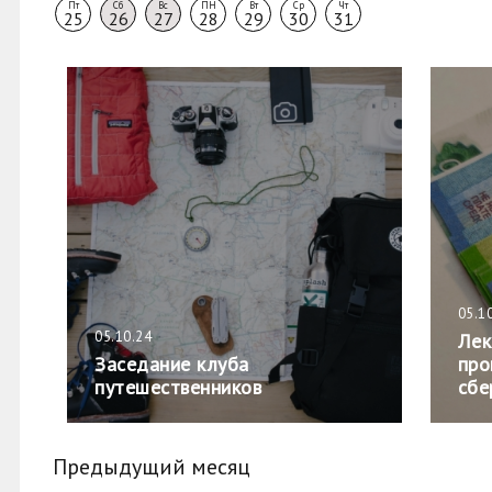
Пт
Сб
Вс
ПН
Вт
Ср
Чт
25
26
27
28
29
30
31
05.1
05.10.24
Лек
Заседание клуба
про
путешественников
сбе
Предыдущий месяц