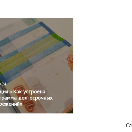
0.24
ция «Как устроена
грамма долгосрочных
режений»
С