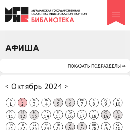
Клуб «Гиря и сельдерей»
Клуб «Семейный архив»
Клуб гидов
Коллегам
АФИША
Контакты
ПОКАЗАТЬ ПОДРАЗДЕЛЫ ⇒
Октябрь 2024
<
>
Вт
Ср
Чт
Пт
Сб
Вс
ПН
Вт
Ср
Чт
1
2
3
4
5
6
7
8
9
10
Пт
Сб
Вс
ПН
Вт
Ср
Чт
Пт
Сб
Вс
11
12
13
14
15
16
17
18
19
20
ПН
Вт
Ср
Чт
Пт
Сб
Вс
ПН
Вт
Ср
21
22
23
24
25
26
27
28
29
30