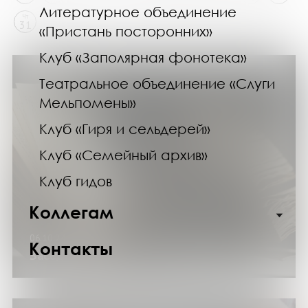
Литературное объединение
Чт
31
«Пристань посторонних»
Клуб «Заполярная фонотека»
Театральное объединение «Слуги
Мельпомены»
Клуб «Гиря и сельдерей»
Клуб «Семейный архив»
Клуб гидов
Коллегам
06.10.24
Контакты
Заседание клуба «Переплет»