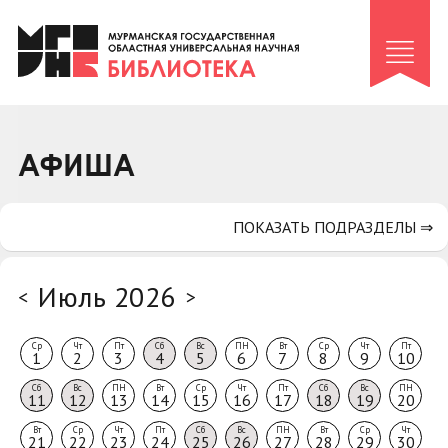
Клуб «Гиря и сельдерей»
Клуб «Семейный архив»
Клуб гидов
Коллегам
АФИША
Контакты
ПОКАЗАТЬ ПОДРАЗДЕЛЫ ⇒
Июль 2026
<
>
Ср
Чт
Пт
Сб
Вс
ПН
Вт
Ср
Чт
Пт
1
2
3
4
5
6
7
8
9
10
Сб
Вс
ПН
Вт
Ср
Чт
Пт
Сб
Вс
ПН
11
12
13
14
15
16
17
18
19
20
Вт
Ср
Чт
Пт
Сб
Вс
ПН
Вт
Ср
Чт
21
22
23
24
25
26
27
28
29
30