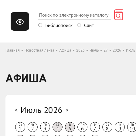
Библиопоиск
Сайт
Главная
Новостная лента
Афиша
2026
Июль
27
2026
Июль
АФИША
Июль 2026
<
>
Ср
Чт
Пт
Сб
Вс
ПН
Вт
Ср
Чт
Пт
1
2
3
4
5
6
7
8
9
10