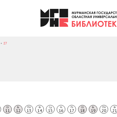
27
Сб
Вс
ПН
Вт
Ср
Чт
Пт
Сб
Вс
ПН
Вт
11
12
13
14
15
16
17
18
19
20
21