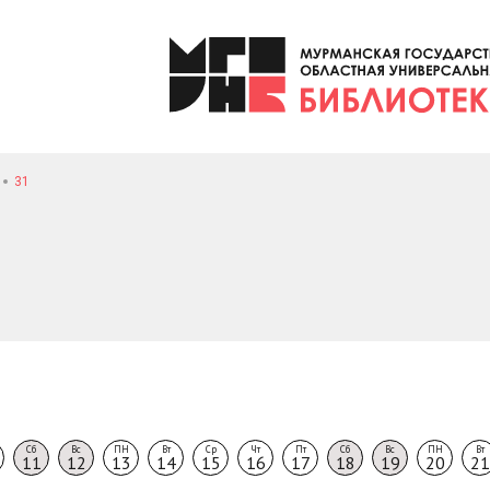
31
Сб
Вс
ПН
Вт
Ср
Чт
Пт
Сб
Вс
ПН
Вт
11
12
13
14
15
16
17
18
19
20
21