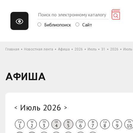
Библиопоиск
Сайт
Главная
Новостная лента
Афиша
2026
Июль
31
2026
Июль
АФИША
Июль 2026
<
>
Ср
Чт
Пт
Сб
Вс
ПН
Вт
Ср
Чт
Пт
1
2
3
4
5
6
7
8
9
10