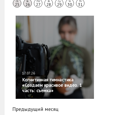
Сб
Вс
ПН
Вт
Ср
Чт
Пт
25
26
27
28
29
30
31
17.07.26
Когнитивная гимнастика
«Создаем красивое видео. 1
часть: съемка»
Предыдущий месяц