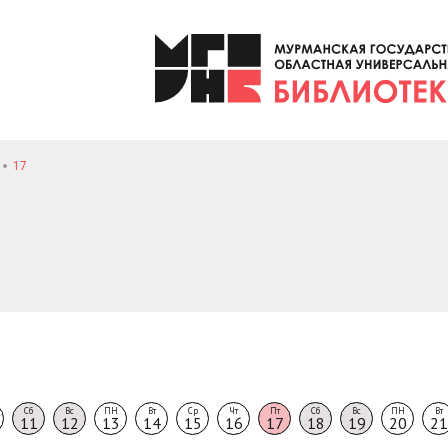
17
Сб
Вс
ПН
Вт
Ср
Чт
Пт
Сб
Вс
ПН
Вт
11
12
13
14
15
16
17
18
19
20
21