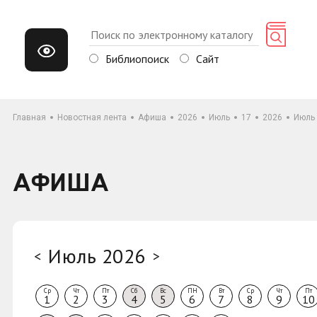
Библиопоиск
Сайт
Главная
Новостная лента
Афиша
2026
Июль
17
2026
Июль
АФИША
Июль 2026
<
>
Ср
Чт
Пт
Сб
Вс
ПН
Вт
Ср
Чт
Пт
1
2
3
4
5
6
7
8
9
10