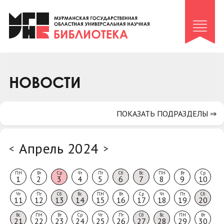
Клуб «Гиря и сельдерей»
Клуб «Семейный архив»
Клуб гидов
Коллегам
НОВОСТИ
Контакты
ПОКАЗАТЬ ПОДРАЗДЕЛЫ ⇒
Апрель 2024
<
>
ПН
Вт
Ср
Чт
Пт
Сб
Вс
ПН
Вт
Ср
1
2
3
4
5
6
7
8
9
10
Чт
Пт
Сб
Вс
ПН
Вт
Ср
Чт
Пт
Сб
11
12
13
14
15
16
17
18
19
20
Вс
ПН
Вт
Ср
Чт
Пт
Сб
Вс
ПН
Вт
21
22
23
24
25
26
27
28
29
30