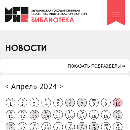
Клуб «Гиря и сельдерей»
Клуб «Семейный архив»
Клуб гидов
Коллегам
НОВОСТИ
Контакты
ПОКАЗАТЬ ПОДРАЗДЕЛЫ ⇒
Апрель 2024
<
>
ПН
Вт
Ср
Чт
Пт
Сб
Вс
ПН
Вт
Ср
1
2
3
4
5
6
7
8
9
10
Чт
Пт
Сб
Вс
ПН
Вт
Ср
Чт
Пт
Сб
11
12
13
14
15
16
17
18
19
20
Вс
ПН
Вт
Ср
Чт
Пт
Сб
Вс
ПН
Вт
21
22
23
24
25
26
27
28
29
30