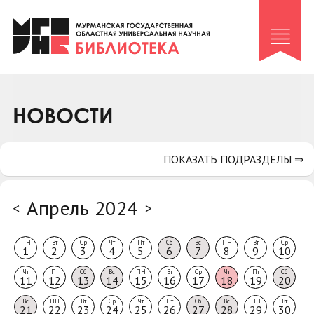
Клуб «Гиря и сельдерей»
Клуб «Семейный архив»
Клуб гидов
Коллегам
НОВОСТИ
Контакты
ПОКАЗАТЬ ПОДРАЗДЕЛЫ ⇒
Апрель 2024
<
>
ПН
Вт
Ср
Чт
Пт
Сб
Вс
ПН
Вт
Ср
1
2
3
4
5
6
7
8
9
10
Чт
Пт
Сб
Вс
ПН
Вт
Ср
Чт
Пт
Сб
11
12
13
14
15
16
17
18
19
20
Вс
ПН
Вт
Ср
Чт
Пт
Сб
Вс
ПН
Вт
21
22
23
24
25
26
27
28
29
30