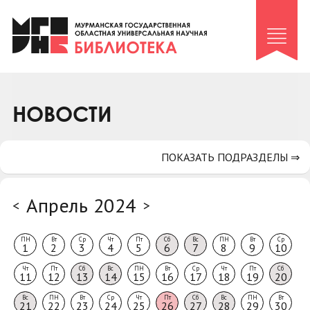
Клуб «Гиря и сельдерей»
Клуб «Семейный архив»
Клуб гидов
Коллегам
НОВОСТИ
Контакты
ПОКАЗАТЬ ПОДРАЗДЕЛЫ ⇒
Апрель 2024
<
>
ПН
Вт
Ср
Чт
Пт
Сб
Вс
ПН
Вт
Ср
1
2
3
4
5
6
7
8
9
10
Чт
Пт
Сб
Вс
ПН
Вт
Ср
Чт
Пт
Сб
11
12
13
14
15
16
17
18
19
20
Вс
ПН
Вт
Ср
Чт
Пт
Сб
Вс
ПН
Вт
21
22
23
24
25
26
27
28
29
30