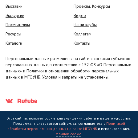
Выставки
Проекты. Конкурсы
Экскурсии
Видео
Посетителям
Наши клубы
Ресурсы
Коллегам
Каталоги
Контакты
Персональные данные размещены на сайте с согласия субъектов
персональных данных, в соответствии с 152 ФЗ «О Персональных
данных» и Политики в отношении обработки персональных
данных в МГОУНБ. Условия и запреты не установлены.
Этот сайт использует cookie для улучшения работы и вашего удобства.
Продолжая пользоваться сайтом, вы соглашаетесь с
Политикой
обработки персональных данных на сайте МГОУНБ
и использованием
Государственное областное бюджетное учреждение культуры
файлов cookie
.