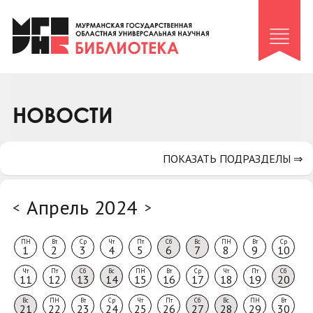
Клуб «Гиря и сельдерей»
Клуб «Семейный архив»
Клуб гидов
Коллегам
НОВОСТИ
Контакты
ПОКАЗАТЬ ПОДРАЗДЕЛЫ ⇒
Апрель 2024
<
>
ПН
Вт
Ср
Чт
Пт
Сб
Вс
ПН
Вт
Ср
1
2
3
4
5
6
7
8
9
10
Чт
Пт
Сб
Вс
ПН
Вт
Ср
Чт
Пт
Сб
11
12
13
14
15
16
17
18
19
20
Вс
ПН
Вт
Ср
Чт
Пт
Сб
Вс
ПН
Вт
21
22
23
24
25
26
27
28
29
30