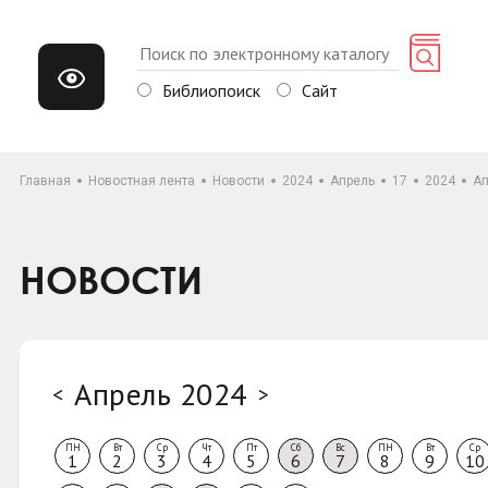
Библиопоиск
Сайт
Главная
Новостная лента
Новости
2024
Апрель
17
2024
Ап
НОВОСТИ
Апрель 2024
<
>
ПН
Вт
Ср
Чт
Пт
Сб
Вс
ПН
Вт
Ср
1
2
3
4
5
6
7
8
9
10