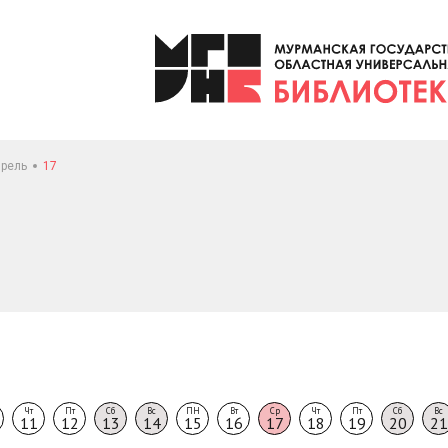
рель
17
Чт
Пт
Сб
Вс
ПН
Вт
Ср
Чт
Пт
Сб
Вс
11
12
13
14
15
16
17
18
19
20
21