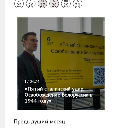
Чт
Пт
Сб
Вс
ПН
Вт
25
26
27
28
29
30
17.04.24
«Пятый сталинский удар.
Освобождение Белоруссии в
1944 году»
Предыдущий месяц