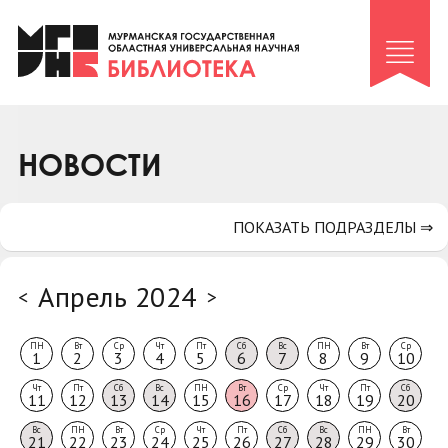
Клуб «Гиря и сельдерей»
Клуб «Семейный архив»
Клуб гидов
Коллегам
НОВОСТИ
Контакты
ПОКАЗАТЬ ПОДРАЗДЕЛЫ ⇒
Апрель 2024
<
>
ПН
Вт
Ср
Чт
Пт
Сб
Вс
ПН
Вт
Ср
1
2
3
4
5
6
7
8
9
10
Чт
Пт
Сб
Вс
ПН
Вт
Ср
Чт
Пт
Сб
11
12
13
14
15
16
17
18
19
20
Вс
ПН
Вт
Ср
Чт
Пт
Сб
Вс
ПН
Вт
21
22
23
24
25
26
27
28
29
30