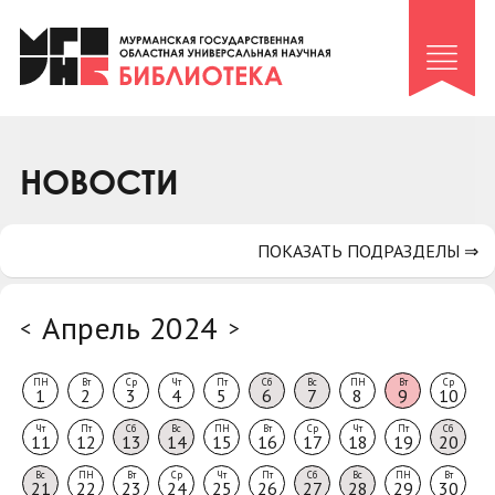
Клуб «Гиря и сельдерей»
Клуб «Семейный архив»
Клуб гидов
Коллегам
НОВОСТИ
Контакты
ПОКАЗАТЬ ПОДРАЗДЕЛЫ ⇒
Апрель 2024
<
>
ПН
Вт
Ср
Чт
Пт
Сб
Вс
ПН
Вт
Ср
1
2
3
4
5
6
7
8
9
10
Чт
Пт
Сб
Вс
ПН
Вт
Ср
Чт
Пт
Сб
11
12
13
14
15
16
17
18
19
20
Вс
ПН
Вт
Ср
Чт
Пт
Сб
Вс
ПН
Вт
21
22
23
24
25
26
27
28
29
30