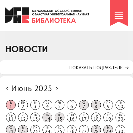
Клуб «Гиря и сельдерей»
Клуб «Семейный архив»
Клуб гидов
Коллегам
НОВОСТИ
Контакты
ПОКАЗАТЬ ПОДРАЗДЕЛЫ ⇒
Июнь 2025
<
>
Вс
ПН
Вт
Ср
Чт
Пт
Сб
Вс
ПН
Вт
1
2
3
4
5
6
7
8
9
10
Ср
Чт
Пт
Сб
Вс
ПН
Вт
Ср
Чт
Пт
11
12
13
14
15
16
17
18
19
20
Сб
Вс
ПН
Вт
Ср
Чт
Пт
Сб
Вс
ПН
21
22
23
24
25
26
27
28
29
30