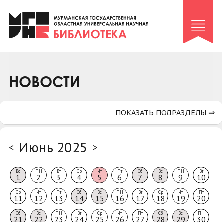
Клуб «Гиря и сельдерей»
Клуб «Семейный архив»
Клуб гидов
Коллегам
НОВОСТИ
Контакты
ПОКАЗАТЬ ПОДРАЗДЕЛЫ ⇒
Июнь 2025
<
>
Вс
ПН
Вт
Ср
Чт
Пт
Сб
Вс
ПН
Вт
1
2
3
4
5
6
7
8
9
10
Ср
Чт
Пт
Сб
Вс
ПН
Вт
Ср
Чт
Пт
11
12
13
14
15
16
17
18
19
20
Сб
Вс
ПН
Вт
Ср
Чт
Пт
Сб
Вс
ПН
21
22
23
24
25
26
27
28
29
30