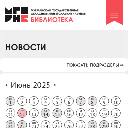
Клуб «Гиря и сельдерей»
Клуб «Семейный архив»
Клуб гидов
Коллегам
НОВОСТИ
Контакты
ПОКАЗАТЬ ПОДРАЗДЕЛЫ ⇒
Июнь 2025
<
>
Вс
ПН
Вт
Ср
Чт
Пт
Сб
Вс
ПН
Вт
1
2
3
4
5
6
7
8
9
10
Ср
Чт
Пт
Сб
Вс
ПН
Вт
Ср
Чт
Пт
11
12
13
14
15
16
17
18
19
20
Сб
Вс
ПН
Вт
Ср
Чт
Пт
Сб
Вс
ПН
21
22
23
24
25
26
27
28
29
30