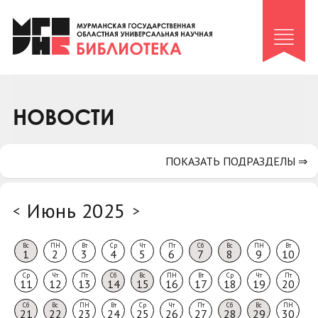
Клуб «Гиря и сельдерей»
Клуб «Семейный архив»
Клуб гидов
Коллегам
НОВОСТИ
Контакты
ПОКАЗАТЬ ПОДРАЗДЕЛЫ ⇒
Июнь 2025
<
>
Вс
ПН
Вт
Ср
Чт
Пт
Сб
Вс
ПН
Вт
1
2
3
4
5
6
7
8
9
10
Ср
Чт
Пт
Сб
Вс
ПН
Вт
Ср
Чт
Пт
11
12
13
14
15
16
17
18
19
20
Сб
Вс
ПН
Вт
Ср
Чт
Пт
Сб
Вс
ПН
21
22
23
24
25
26
27
28
29
30