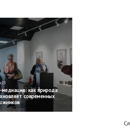
6.25
-медиация: как природа
хновляет современных
ожников
С