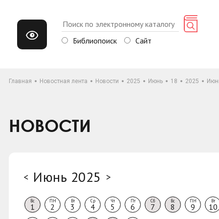
Библиопоиск
Сайт
Главная
Новостная лента
Новости
2025
Июнь
18
2025
Июн
НОВОСТИ
Июнь 2025
<
>
Вс
ПН
Вт
Ср
Чт
Пт
Сб
Вс
ПН
Вт
1
2
3
4
5
6
7
8
9
10