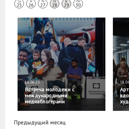
Ср
Чт
Пт
Сб
Вс
ПН
25
26
27
28
29
30
18.06.25
18.0
Встреча молодежи с
Арт
международными
вдо
медиаблогерами
худ
Предыдущий месяц