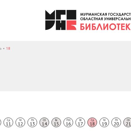
ь
18
Ср
Чт
Пт
Сб
Вс
ПН
Вт
Ср
Чт
Пт
Сб
11
12
13
14
15
16
17
18
19
20
21