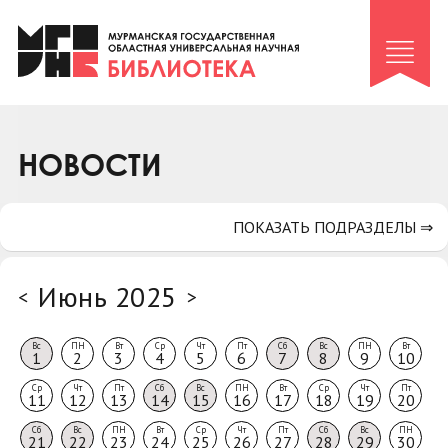
Клуб «Гиря и сельдерей»
Клуб «Семейный архив»
Клуб гидов
Коллегам
НОВОСТИ
Контакты
ПОКАЗАТЬ ПОДРАЗДЕЛЫ ⇒
Июнь 2025
<
>
Вс
ПН
Вт
Ср
Чт
Пт
Сб
Вс
ПН
Вт
1
2
3
4
5
6
7
8
9
10
Ср
Чт
Пт
Сб
Вс
ПН
Вт
Ср
Чт
Пт
11
12
13
14
15
16
17
18
19
20
Сб
Вс
ПН
Вт
Ср
Чт
Пт
Сб
Вс
ПН
21
22
23
24
25
26
27
28
29
30