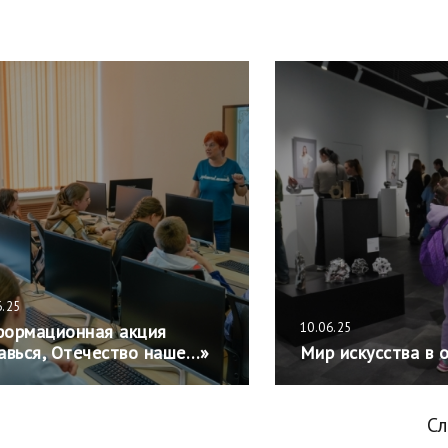
6.25
10.06.25
ормационная акция
авься, Отечество наше…»
Мир искусства в 
С