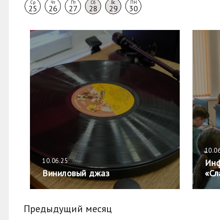
Ср
Чт
Пт
Сб
Вс
ПН
25
26
27
28
29
30
10.0
10.06.25
Инф
Виниловый джаз
«Сл
Предыдущий месяц