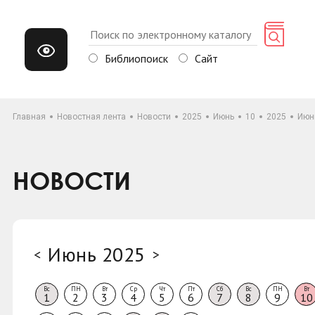
Библиопоиск
Сайт
Главная
Новостная лента
Новости
2025
Июнь
10
2025
Июн
НОВОСТИ
Июнь 2025
<
>
Вс
ПН
Вт
Ср
Чт
Пт
Сб
Вс
ПН
Вт
1
2
3
4
5
6
7
8
9
10