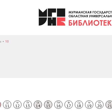
ь
10
Ср
Чт
Пт
Сб
Вс
ПН
Вт
Ср
Чт
Пт
Сб
11
12
13
14
15
16
17
18
19
20
21