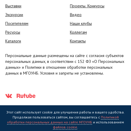
Выставки
Проекты. Конкурсы
Экскурсии
Видео
Посетителям
Наши клубы
Ресурсы
Коллегам
Каталоги
Контакты
Персональные данные размещены на сайте с согласия субъектов
персональных данных, в соответствии с 152 ФЗ «О Персональных
данных» и Политики в отношении обработки персональных
данных в МГОУНБ. Условия и запреты не установлены.
Этот сайт использует cookie для улучшения работы и вашего удобства.
Продолжая пользоваться сайтом, вы соглашаетесь с
Политикой
обработки персональных данных на сайте МГОУНБ
и использованием
Государственное областное бюджетное учреждение культуры
файлов cookie
.