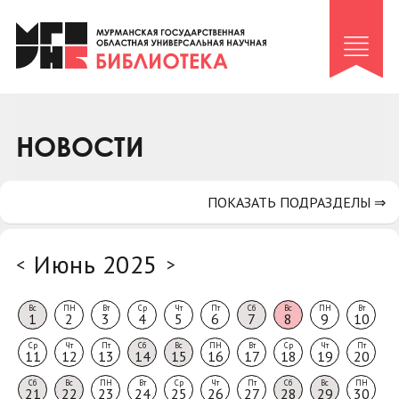
Клуб «Гиря и сельдерей»
Клуб «Семейный архив»
Клуб гидов
Коллегам
НОВОСТИ
Контакты
ПОКАЗАТЬ ПОДРАЗДЕЛЫ ⇒
Июнь 2025
<
>
Вс
ПН
Вт
Ср
Чт
Пт
Сб
Вс
ПН
Вт
1
2
3
4
5
6
7
8
9
10
Ср
Чт
Пт
Сб
Вс
ПН
Вт
Ср
Чт
Пт
11
12
13
14
15
16
17
18
19
20
Сб
Вс
ПН
Вт
Ср
Чт
Пт
Сб
Вс
ПН
21
22
23
24
25
26
27
28
29
30