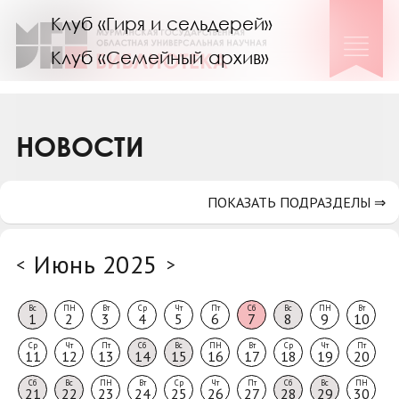
Клуб «Гиря и сельдерей»
Клуб «Семейный архив»
Клуб гидов
Коллегам
НОВОСТИ
Контакты
ПОКАЗАТЬ ПОДРАЗДЕЛЫ ⇒
Июнь 2025
<
>
Вс
ПН
Вт
Ср
Чт
Пт
Сб
Вс
ПН
Вт
1
2
3
4
5
6
7
8
9
10
Ср
Чт
Пт
Сб
Вс
ПН
Вт
Ср
Чт
Пт
11
12
13
14
15
16
17
18
19
20
Сб
Вс
ПН
Вт
Ср
Чт
Пт
Сб
Вс
ПН
21
22
23
24
25
26
27
28
29
30