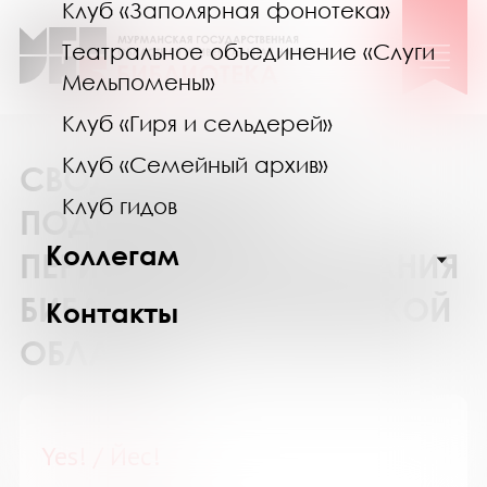
Клуб «Заполярная фонотека»
Театральное объединение «Слуги
Мельпомены»
Клуб «Гиря и сельдерей»
Клуб «Семейный архив»
СВОДНЫЙ КАТАЛОГ
Клуб гидов
ПОДПИСКИ НА
Коллегам
ПЕРИОДИЧЕСКИЕ ИЗДАНИЯ
БИБЛИОТЕК МУРМАНСКОЙ
Контакты
ОБЛАСТИ
Yes! / Йес!