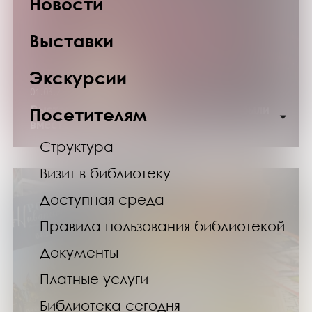
Новости
Выставки
Экскурсии
01.03.25
Выставка «В борьбе с нацизмом мы были
Посетителям
вместе»
Структура
Визит в библиотеку
Доступная среда
Правила пользования библиотекой
Документы
Платные услуги
Библиотека сегодня