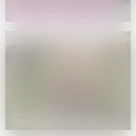
01.03.25
Выставка «Цвет настроения – розовый»
01.03.25
Выставка «Я жду Весну»: к
Международному женскому дню