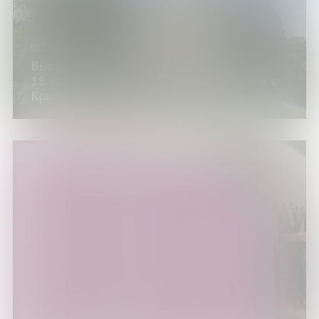
01.03.25
Выставка «По Крымскому полуострову»:
18 марта – День воссоединения России с
Крымом