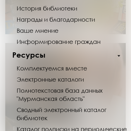
История библиотеки
01.03.25
Выставка «Встречайте – юбиляры 2025
Награды и благодарности
года!»
Ваше мнение
Информирование граждан
Ресурсы
Комплектуемся вместе
Электронные каталоги
Полнотекстовая база данных
"Мурманская область"
Сводный электронный каталог
библиотек
01.03.25
Выставка «Встречают книгу по обложке…»
Каталог подписки на периодические