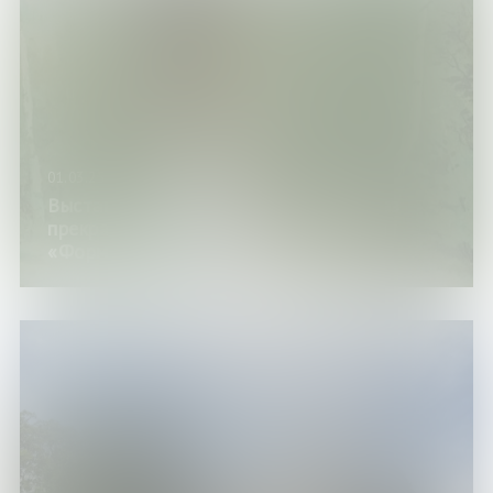
01.03.25
Выставка «Образ пленительный, образ
прекрасный» (цикл выставок изданий
«Формула любви – формула семьи»)