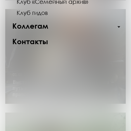
Клуб «Семейный архив»
Клуб гидов
Коллегам
Контакты
01.03.25
Выставка изданий «Православная книга –
путь к духовности»: 14 марта – День
православной книги