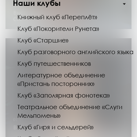
Наши клубы
01.03.25
Выставка изданий «Иннокентий
Книжный клуб «Переплёт»
Смоктуновский. Жизнь и роли»
Клуб «Покорители Рунета»
Клуб «Старшие»
Клуб разговорного английского языка
Клуб путешественников
Литературное объединение
«Пристань посторонних»
Клуб «Заполярная фонотека»
Театральное объединение «Слуги
Мельпомены»
01.03.25
Клуб «Гиря и сельдерей»
Выставка «Женщины в искусстве»