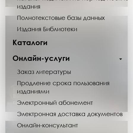
издания
Полнотекстовые базы данных
Издания Библиотеки
Каталоги
Онлайн-услуги
Заказ литературы
Продление срока пользования
01.03.25
изданиями
Выставка «Классики на все времена:
Электронный абонемент
писатели-юбиляры»
Электронная доставка документов
Онлайн-консультант