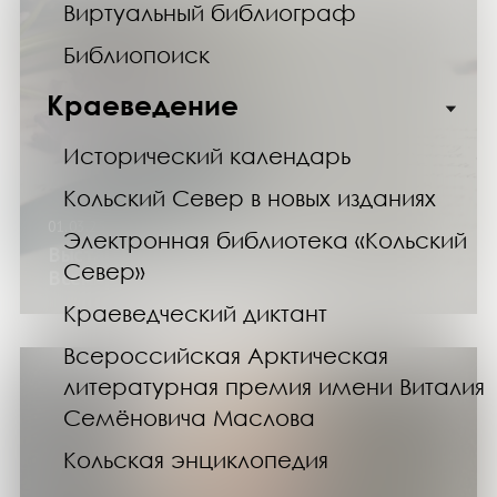
Виртуальный библиограф
Библиопоиск
Краеведение
Исторический календарь
Кольский Север в новых изданиях
01.03.25
Электронная библиотека «Кольский
Выставка «Поэзии летящее перо» к
Север»
Всемирному дню поэзии
Краеведческий диктант
Всероссийская Арктическая
литературная премия имени Виталия
Семёновича Маслова
Кольская энциклопедия