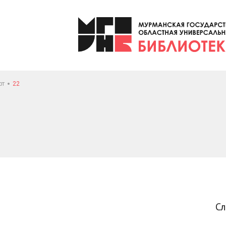
рт
22
С