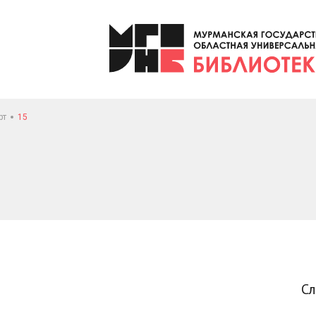
рт
15
С