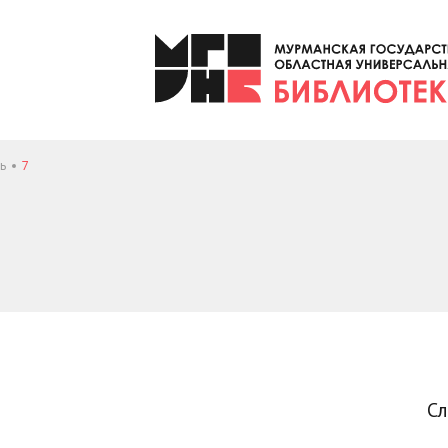
ь
7
С