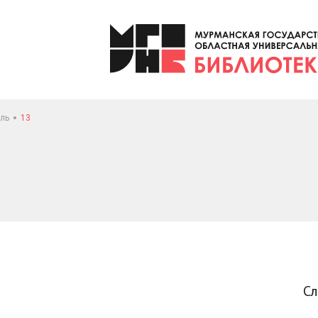
ль
13
С